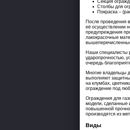
Секция огражде
Столбы для ог
Покраска – (ра
После проведения в
её осуществлении н
предупреждения про
лакокрасочные мате
вышеперечисленные 
Наши специалисты р
ударопрочностью, у
очередь благоприят
Многие владельцы д
выполняют защитные
на клумбах, цветник
ограждение под люб
Ограждения для газ
модели, сделанные и
повышенной прочнос
производятся из мет
Виды