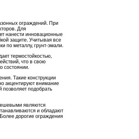
азонных ограждений. При
кторов. Для
ет нанести инновационные
йкой защите. Учитывая все
 по металлу, грунт-эмали.
дает термостойкостью,
йствий, что в свою
о состоянии.
ния. Такие конструкции
но акцентируют внимание
й позволяет подобрать
 дешевыми являются
устанавливаются и обладают
 Более дорогие ограждения