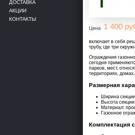
ДОСТАВКА
АКЦИИ
КОНТАКТЫ
1 400
ру
Цена
включает в себя ре
трубу, где три окру
Ограждения газонно
сегодня применяютс
парков, мест, относ
территориях, домах,
Размерная хара
Ширина секции:
Высота секции:
Материал: про
Газонное огра
Комплектация с