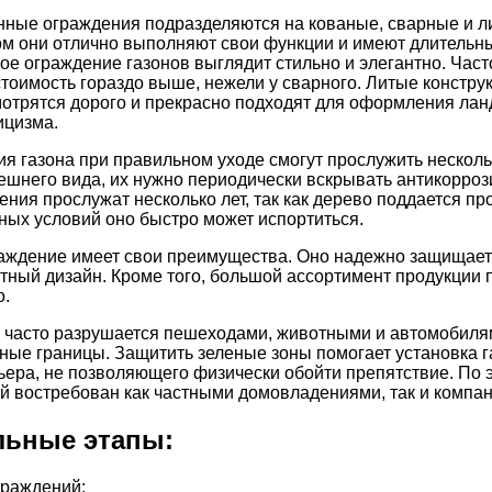
нные ограждения подразделяются на кованые, сварные и 
ом они отлично выполняют свои функции и имеют длительны
ое ограждение газонов выглядит стильно и элегантно. Част
стоимость гораздо выше, нежели у сварного. Литые констр
мотрятся дорого и прекрасно подходят для оформления ла
ицизма.
я газона при правильном уходе смогут прослужить несколь
нешнего вида, их нужно периодически вскрывать антикорро
ния прослужат несколько лет, так как дерево поддается пр
ных условий оно быстро может испортиться.
аждение имеет свои преимущества. Оно надежно защищает
ный дизайн. Кроме того, большой ассортимент продукции п
о.
 часто разрушается пешеходами, животными и автомобиля
ные границы. Защитить зеленые зоны помогает установка 
ьера, не позволяющего физически обойти препятствие. По 
й востребован как частными домовладениями, так и компа
льные этапы:
граждений;