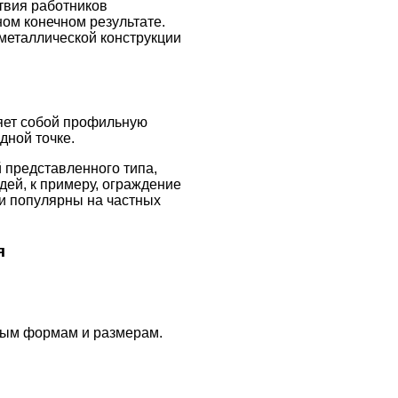
вия работников
ом конечном результате.
металлической конструкции
ляет собой профильную
дной точке.
 представленного типа,
ей, к примеру, ограждение
 и популярны на частных
я
бым формам и размерам.