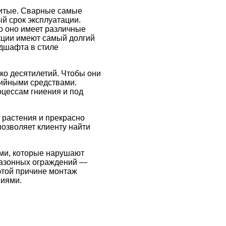
литые. Сварные самые
й срок эксплуатации.
о оно имеет различные
укции имеют самый долгий
ндшафта в стиле
ко десятилетий. Чтобы они
зийными средствами.
оцессам гниения и под
 растения и прекрасно
озволяет клиенту найти
ми, которые нарушают
газонных ограждений —
этой причине монтаж
ниями.