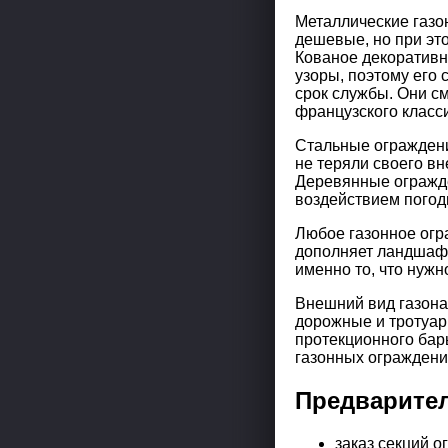
Металлические газо
дешевые, но при эт
Кованое декоративн
узоры, поэтому его 
срок службы. Они с
французского класс
Стальные ограждени
не теряли своего в
Деревянные огражде
воздействием погод
Любое газонное огр
дополняет ландшафт
именно то, что нужн
Внешний вид газона
дорожные и тротуар
протекционного бар
газонных ограждени
Предварите
заказ секций о