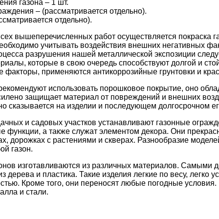
ния газона – 1 шт.
раждения – (рассматривается отдельно).
ссматривается отдельно).
сех вышеперечисленных работ осуществляется покраска г
еобходимо учитывать воздействия внешних негативных фа
цесса разрушения нашей металлической экспозиции следу
риалы, которые в свою очередь способствуют долгой и сто
факторы, применяются антикоррозийные грунтовки и краски
екомендуют использовать порошковое покрытие, оно обла
силено защищает материал от повреждений и внешних возде
но сказывается на изделии и последующем долгосрочном ег
ачных и садовых участков устанавливают газонные огражде
 функции, а также служат элементом декора. Они прекрас
ах, дорожках с растениями и скверах. Разнообразие моделе
ой газон.
онов изготавливаются из различных материалов. Самыми
з дерева и пластика. Такие изделия легкие по весу, легко 
тью. Кроме того, они переносят любые погодные условия.
алла и стали.