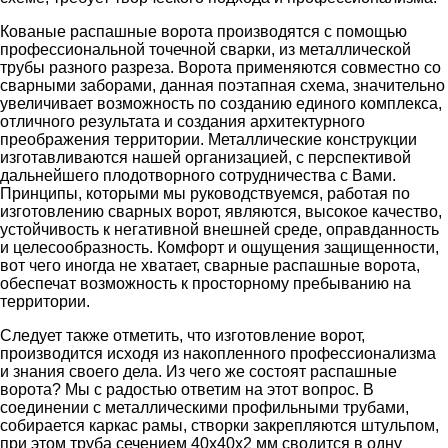
Кованые распашные ворота производятся с помощью
профессиональной точечной сварки, из металлической
трубы разного разреза. Ворота применяются совместно со
сварными заборами, данная поэтапная схема, значительно
увеличивает возможность по созданию единого комплекса,
отличного результата и создания архитектурного
преображения территории. Металлические конструкции
изготавливаются нашей организацией, с перспективой
дальнейшего плодотворного сотрудничества с Вами.
Принципы, которыми мы руководствуемся, работая по
изготовлению сварных ворот, являются, высокое качество,
устойчивость к негативной внешней среде, оправданность
и целесообразность. Комфорт и ощущения защищенности,
вот чего иногда не хватает, сварные распашные ворота,
обеспечат возможность к просторному пребыванию на
территории.
Следует также отметить, что изготовление ворот,
производится исходя из накопленного профессионализма
и знания своего дела. Из чего же состоят распашные
ворота? Мы с радостью ответим на этот вопрос. В
соединении с металлическими профильными трубами,
собирается каркас рамы, створки закрепляются штульпом,
при этом труба сечением 40х40х2 мм сводится в одну