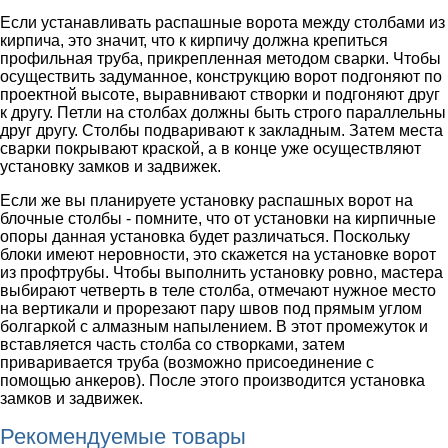
Если устанавливать распашные ворота между столбами из
кирпича, это значит, что к кирпичу должна крепиться
профильная труба, прикрепленная методом сварки. Чтобы
осуществить задуманное, конструкцию ворот подгоняют по
проектной высоте, выравнивают створки и подгоняют друг
к другу. Петли на столбах должны быть строго параллельны
друг другу. Столбы подваривают к закладным. Затем места
сварки покрывают краской, а в конце уже осуществляют
установку замков и задвижек.
Если же вы планируете установку распашных ворот на
блочные столбы - помните, что от установки на кирпичные
опоры данная установка будет различаться. Поскольку
блоки имеют неровности, это скажется на установке ворот
из профтрубы. Чтобы выполнить установку ровно, мастера
выбирают четверть в теле столба, отмечают нужное место
на вертикали и прорезают пару швов под прямым углом
болгаркой с алмазным напылением. В этот промежуток и
вставляется часть столба со створками, затем
приваривается труба (возможно присоединение с
помощью анкеров). После этого производится установка
замков и задвижек.
Рекомендуемые товары