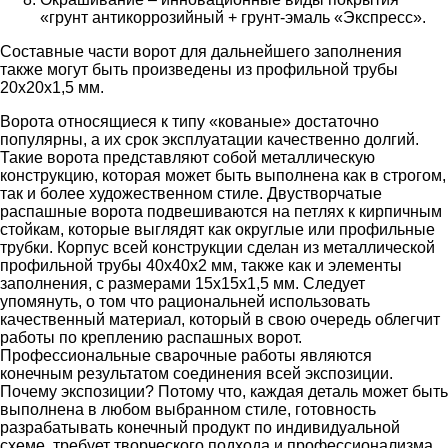
«грунт антикоррозийный + грунт-эмаль «Экспресс».
Составные части ворот для дальнейшего заполнения
также могут быть произведены из профильной трубы
20х20х1,5 мм.
Ворота относящиеся к типу «кованые» достаточно
популярны, а их срок эксплуатации качественно долгий.
Такие ворота представляют собой металлическую
конструкцию, которая может быть выполнена как в строгом,
так и более художественном стиле. Двустворчатые
распашные ворота подвешиваются на петлях к кирпичным
стойкам, которые выглядят как округлые или профильные
трубки. Корпус всей конструкции сделан из металлической
профильной трубы 40х40х2 мм, также как и элементы
заполнения, с размерами 15х15х1,5 мм. Следует
упомянуть, о том что рациональней использовать
качественный материал, который в свою очередь облегчит
работы по креплению распашных ворот.
Профессиональные сварочные работы являются
конечным результатом соединения всей экспозиции.
Почему экспозиции? Потому что, каждая деталь может быть
выполнена в любом выбранном стиле, готовность
разрабатывать конечный продукт по индивидуальной
схеме, требует творческого подхода и профессионализма.